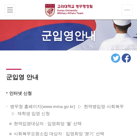
군입영안내
군입영 안내
인터넷 신청
병무청 홈페이지(www.mma.go.kr)
현역병입영·사회복무
재학생 입영 신청
현역입영대상자 : 입영희망 ‘월’ 선택
사회복무요원소집 대상자 : 입영희망 ‘분기’ 선택